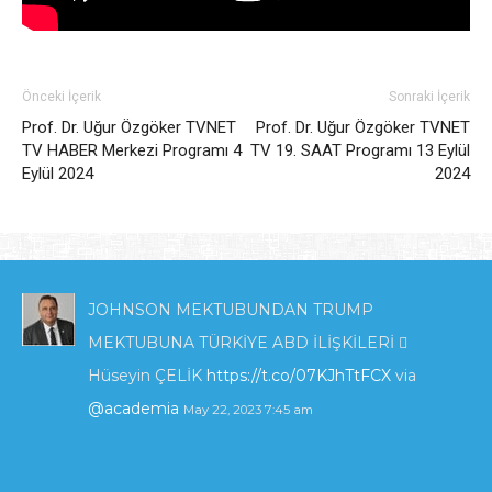
Önceki İçerik
Sonraki İçerik
Prof. Dr. Uğur Özgöker TVNET
Prof. Dr. Uğur Özgöker TVNET
TV HABER Merkezi Programı 4
TV 19. SAAT Programı 13 Eylül
Eylül 2024
2024
JOHNSON MEKTUBUNDAN TRUMP
MEKTUBUNA TÜRKİYE ABD İLİŞKİLERİ 
Hüseyin ÇELİK
https://t.co/07KJhTtFCX
via
@academia
May 22, 2023 7:45 am
KIBRIS'TA ENERJİ POLİTİKALARI VE İNGİLTERE