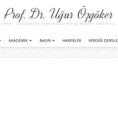
Prof. Dr. Uğur Özgöker
DMW - Uluslararası Diplomatlar Birliği Başkan Yardımcısı
AKADEMIK
BASIN
HABERLER
VERDIĞI DERSLE