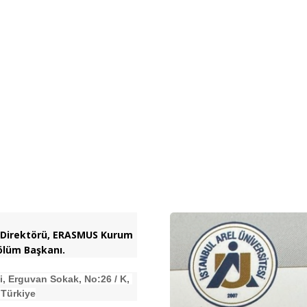
is Direktörü, ERASMUS Kurum
Bölüm Başkanı.
, Erguvan Sokak, No:26 / K,
 Türkiye