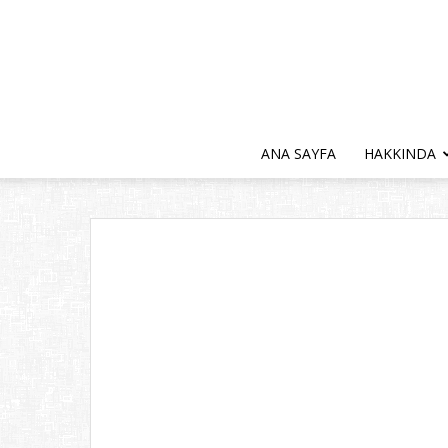
ANA SAYFA
HAKKINDA