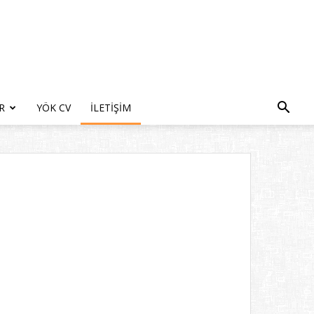
R
YÖK CV
İLETIŞIM