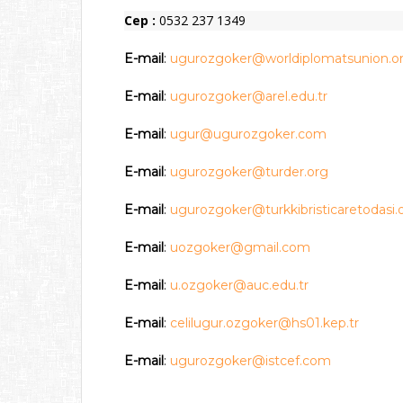
Cep :
0532 237 1349
E-mail
:
ugurozgoker@worldiplomatsunion.o
E-mail
:
ugurozgoker@arel.edu.tr
E-mail
:
ugur@ugurozgoker.com
E-mail
:
ugurozgoker@turder.org
E-mail
:
ugurozgoker@turkkibristicaretodasi.
E-mail
:
uozgoker@gmail.com
E-mail
:
u.ozgoker@auc.edu.tr
E-mail
:
celilugur.ozgoker@hs01.kep.tr
E-mail
:
ugurozgoker@istcef.com