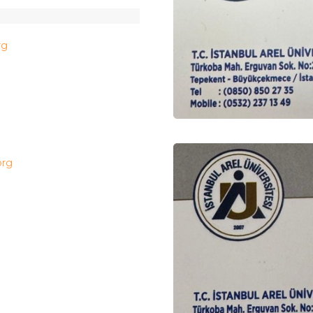
rg
org