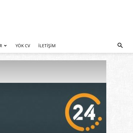
R
YÖK CV
İLETIŞIM