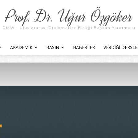
Prof. Dr. Uğur Özgöker
DMW - Uluslararası Diplomatlar Birliği Başkan Yardımcısı
AKADEMIK
BASIN
HABERLER
VERDIĞI DERSLE