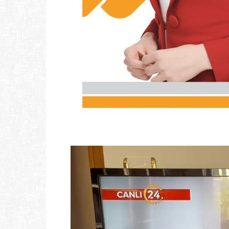
Video
oynatıcı