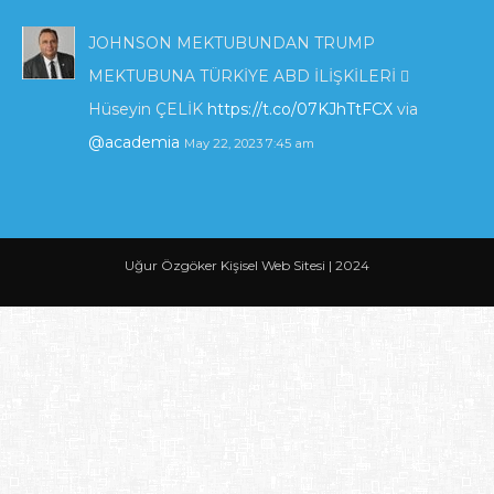
JOHNSON MEKTUBUNDAN TRUMP
MEKTUBUNA TÜRKİYE ABD İLİŞKİLERİ 
Hüseyin ÇELİK
https://t.co/07KJhTtFCX
via
@academia
May 22, 2023 7:45 am
KIBRIS'TA ENERJİ POLİTİKALARI VE İNGİLTERE
_İLGİSİ_.pdf
https://t.co/zTcmJSrl3I
via
Uğur Özgöker Kişisel Web Sitesi | 2024
@academia
May 22, 2023 7:42 am
2017 yılında Apple’dan ayrılan bir mühendis,
şirketin verilerini Çin’ kaçırdığı iddiasıyla suçlu
bulundu…
https://t.co/LBSmT6ZARK
May 21, 2023
4:08 pm