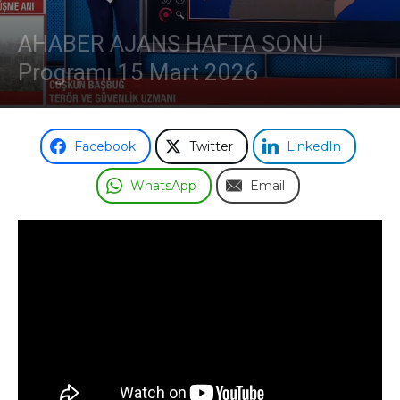
AHABER AJANS HAFTA SONU
Programı 15 Mart 2026
Facebook
Twitter
LinkedIn
WhatsApp
Email