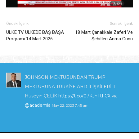
Önceki İçerik
Sonraki İçerik
ÜLKE TV ÜLKEDE BAŞ BAŞA
18 Mart Çanakkale Zaferi Ve
Programı 14 Mart 2026
Şehitleri Anma Günü
JOHNSON MEKTUBUNDAN TRUMP
MEKTUBUNA TÜRKİYE ABD İLİŞKİLERİ 
Hüseyin ÇELİK
https://t.co/07KJhTtFCX
via
@academia
May 22, 2023 7:45 am
KIBRIS'TA ENERJİ POLİTİKALARI VE İNGİLTERE
_İLGİSİ_.pdf
https://t.co/zTcmJSrl3I
via