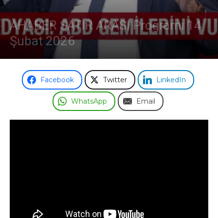
AHABER SATIR ARASI Programı 14
Şubat 2026
Facebook
Twitter
LinkedIn
WhatsApp
Email