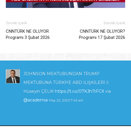
Önceki İçerik
Sonraki İçerik
CNNTÜRK NE OLUYOR
CNNTÜRK NE OLUYOR?
Programı 3 Şubat 2026
Programı 17 Şubat 2026
JOHNSON MEKTUBUNDAN TRUMP
MEKTUBUNA TÜRKİYE ABD İLİŞKİLERİ 
Hüseyin ÇELİK
https://t.co/07KJhTtFCX
via
@academia
May 22, 2023 7:45 am
KIBRIS'TA ENERJİ POLİTİKALARI VE İNGİLTERE
_İLGİSİ_.pdf
https://t.co/zTcmJSrl3I
via