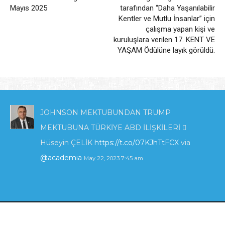
Mayıs 2025
tarafından “Daha Yaşanılabilir
Kentler ve Mutlu İnsanlar” için
çalışma yapan kişi ve
kuruluşlara verilen 17. KENT VE
YAŞAM Ödülüne layık görüldü.
JOHNSON MEKTUBUNDAN TRUMP
MEKTUBUNA TÜRKİYE ABD İLİŞKİLERİ 
Hüseyin ÇELİK
https://t.co/07KJhTtFCX
via
@academia
May 22, 2023 7:45 am
KIBRIS'TA ENERJİ POLİTİKALARI VE İNGİLTERE
_İLGİSİ_.pdf
https://t.co/zTcmJSrl3I
via
Uğur Özgöker Kişisel Web Sitesi | 2024
@academia
May 22, 2023 7:42 am