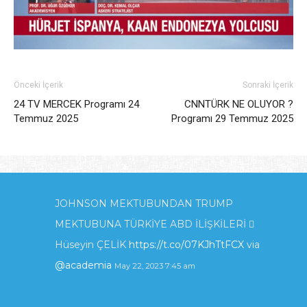
Önceki İçerik
Sonraki İçerik
24 TV MERCEK Programı 24
CNNTÜRK NE OLUYOR ?
Temmuz 2025
Programı 29 Temmuz 2025
JOHNSON MEKTUBUNDAN TRUMP
MEKTUBUNA TÜRKİYE ABD İLİŞKİLERİ 
Hüseyin ÇELİK
https://t.co/07KJhTtFCX
via
@academia
May 22, 2023 7:45 am