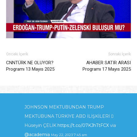
Önceki İçerik
Sonraki İçerik
CNNTÜRK NE OLUYOR?
AHABER SATIR ARASI
Programı 13 Mayıs 2025
Programı 17 Mayıs 2025
JOHNSON MEKTUBUNDAN TRUMP
MEKTUBUNA TÜRKİYE ABD İLİŞKİLERİ 
Hüseyin ÇELİK
https://t.co/07KJhTtFCX
via
@academia
May 22, 2023 7:45 am