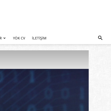
R
YÖK CV
İLETIŞIM