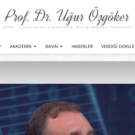
Prof. Dr. Uğur Özgöker
DMW - Uluslararası Diplomatlar Birliği Başkan Yardımcısı
AKADEMIK
BASIN
HABERLER
VERDIĞI DERSLE