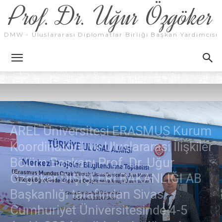
Prof. Dr. Uğur Özgöker
DMW - Uluslararası Diplomatlar Birliği Başkan Yardımcısı
AREL Üniversitesi ERASMUS Kurum
Koordinatörü ve Uluslararası İlişkiler
Bölüm Başkanı Prof. Dr. Uğur
Özgöker DIŞİŞLERİ BAKANLIĞI AB
Başkanlığı tarafından Sivas
Cumhuriyet Üniversitesinde 4-5