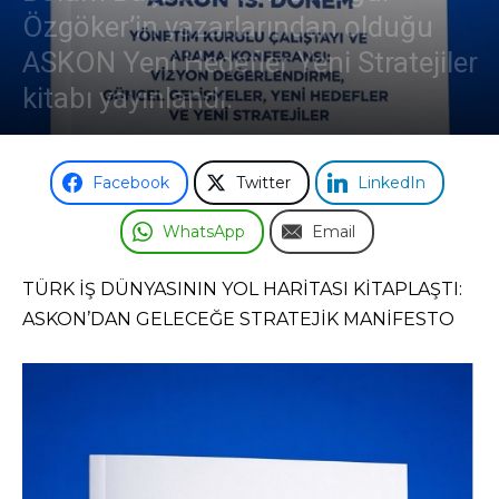
Özgöker’in yazarlarından olduğu
ASKON Yeni Hedefler Yeni Stratejiler
kitabı yayınlandı.
Facebook
Twitter
LinkedIn
WhatsApp
Email
TÜRK İŞ DÜNYASININ YOL HARİTASI KİTAPLAŞTI:
ASKON’DAN GELECEĞE STRATEJİK MANİFESTO