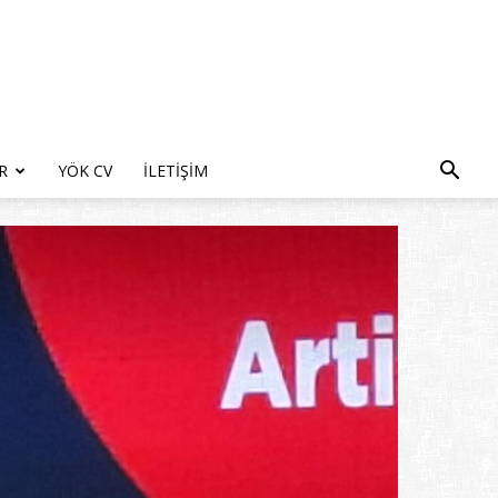
R
YÖK CV
İLETIŞIM