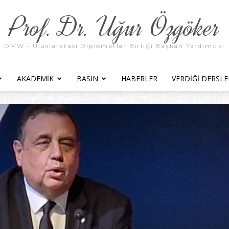
Prof. Dr. Uğur Özgöker
DMW - Uluslararası Diplomatlar Birliği Başkan Yardımcısı
AKADEMIK
BASIN
HABERLER
VERDIĞI DERSLE