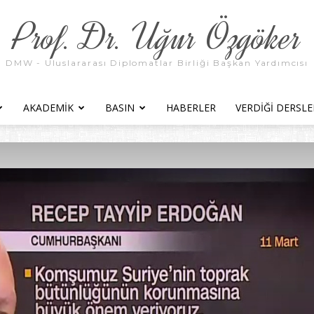
Prof. Dr. Uğur Özgöker
DMW - Uluslararası Diplomatlar Birliği Başkan Yardımcısı
AKADEMIK
BASIN
HABERLER
VERDIĞI DERSLE