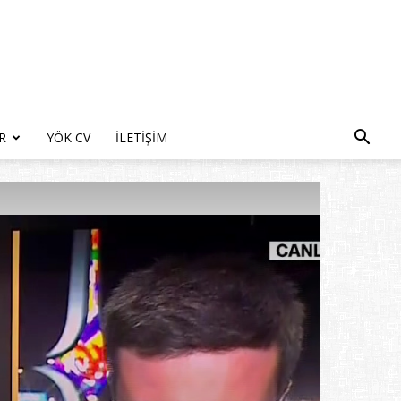
R
YÖK CV
İLETIŞIM