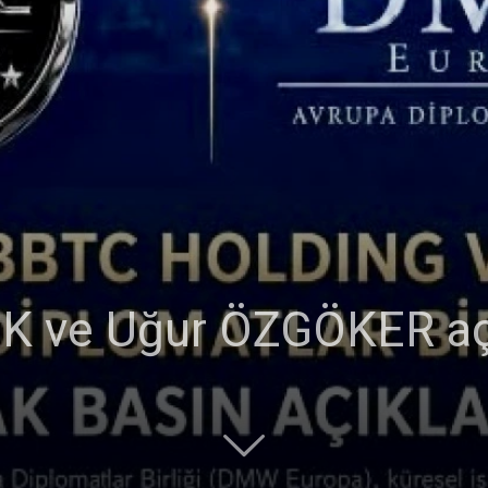
K ve Uğur ÖZGÖKER açı