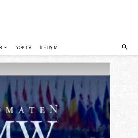
R
YÖK CV
İLETIŞIM