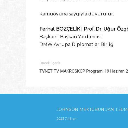
Kamuoyuna saygıyla duyurulur.
Ferhat BOZÇELİK | Prof. Dr. Uğur Özg
Başkan | Başkan Yardımcısı
DMW Avrupa Diplomatlar Birliği
Önceki İçerik
TVNET TV MAKROSKOP Programı 19 Haziran 
JOHNSON MEKTUBUNDAN TRUMP M
2023 7:45 am