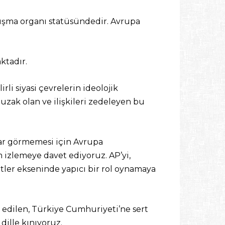
nışma organı statüsündedir. Avrupa
ktadır.
rli siyasi çevrelerin ideolojik
zak olan ve ilişkileri zedeleyen bu
rar görmemesi için Avrupa
m izlemeye davet ediyoruz. AP’yi,
atler ekseninde yapıcı bir rol oynamaya
edilen, Türkiye Cumhuriyeti’ne sert
dille kınıyoruz.