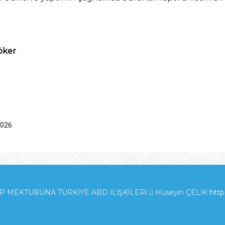
öker
2026
EKTUBUNA TÜRKİYE ABD İLİŞKİLERİ  Hüseyin ÇELİK
http