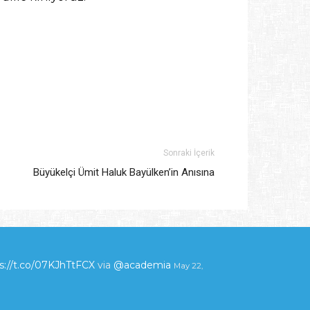
Sonraki İçerik
Büyükelçi Ümit Haluk Bayülken’in Anısına
s://t.co/07KJhTtFCX
via
@academia
May 22,