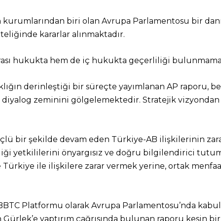
in kurumlarından biri olan Avrupa Parlamentosu bir da
eliğinde kararlar alınmaktadır.
arası hukukta hem de iç hukukta geçerliliği bulunmama
klığın derinleştiği bir süreçte yayımlanan AP raporu, beli
diyalog zeminini gölgelemektedir. Stratejik vizyondan u
çlü bir şekilde devam eden Türkiye-AB ilişkilerinin za
ği yetkililerini önyargısız ve doğru bilgilendirici tutu
 Türkiye ile ilişkilere zarar vermek yerine, ortak menfa
BBTC Platformu olarak Avrupa Parlamentosu’nda kabul 
n Gürlek’e yaptırım çağrısında bulunan raporu kesin bir 