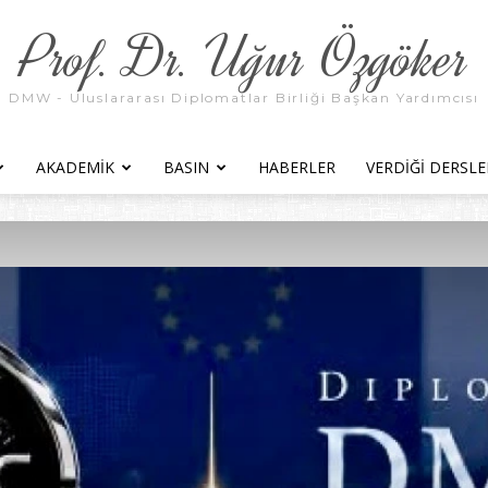
Prof. Dr. Uğur Özgöker
DMW - Uluslararası Diplomatlar Birliği Başkan Yardımcısı
AKADEMIK
BASIN
HABERLER
VERDIĞI DERSLE