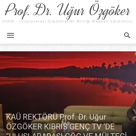
Prof. Dr. Uğur Özgöker
DMW - Uluslararası Diplomatlar Birliği Başkan Yardımcısı
KAÜ REKTÖRÜ Prof. Dr. Uğur
ÖZGÖKER KIBRIS GENÇ TV ‘DE