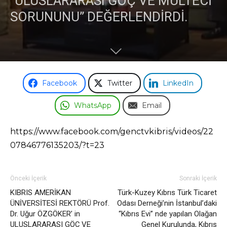
“ULUSLARARASI GÖÇ VE MÜLTECİ
SORUNUNU” DEĞERLENDİRDİ.
Facebook
Twitter
LinkedIn
WhatsApp
Email
https://www.facebook.com/genctvkibris/videos/22
07846776135203/?t=23
Önceki İçerik
Sonraki İçerik
KIBRIS AMERİKAN
Türk-Kuzey Kıbrıs Türk Ticaret
ÜNİVERSİTESİ REKTÖRÜ Prof.
Odası Derneği’nin İstanbul’daki
Dr. Uğur ÖZGÖKER’ in
“Kıbrıs Evi” nde yapılan Olağan
ULUSLARARASI GÖÇ VE
Genel Kurulunda, Kıbrıs