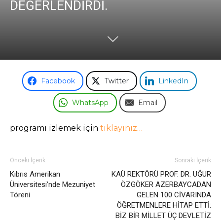
DEĞERLENDİRDİ.
Facebook
Twitter
LinkedIn
WhatsApp
Email
programı izlemek için
tıklayınız…
Önceki İçerik
Sonraki İçerik
Kıbrıs Amerikan
KAÜ REKTÖRÜ PROF. DR. UĞUR
Üniversitesi’nde Mezuniyet
ÖZGÖKER AZERBAYCADAN
Töreni
GELEN 100 CİVARINDA
ÖĞRETMENLERE HİTAP ETTİ:
BİZ BİR MİLLET ÜÇ DEVLETİZ