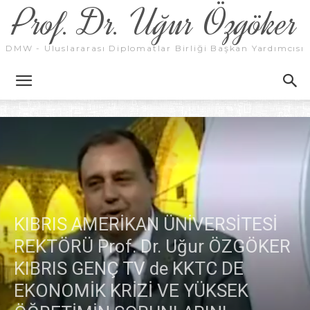
Prof. Dr. Uğur Özgöker
DMW - Uluslararası Diplomatlar Birliği Başkan Yardımcısı
KIBRIS AMERİKAN ÜNİVERSİTESİ
REKTÖRÜ Prof. Dr. Uğur ÖZGÖKER
KIBRIS GENÇ TV de KKTC DE
EKONOMİK KRİZİ VE YÜKSEK