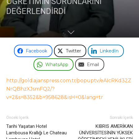
ÖĞRETİMİN SORUNLARINI
DEĞERLENDİRDİ
Facebook
Twitter
LinkedIn
WhatsApp
Email
http://gold.ajanspress.com.tr/popuptv/eAIcRKd32Z
NrQBhzXJsmFQ2/?
v=2&s=8352&b=958628&isH=0&lang=tr
Önceki İçerik
Sonraki İçerik
Tarihi Yaşatan Hotel
KIBRIS AMERİKAN
Lambousa Krallığı Le Chateau
ÜNİVERSİTESİNİN YÜKSEK