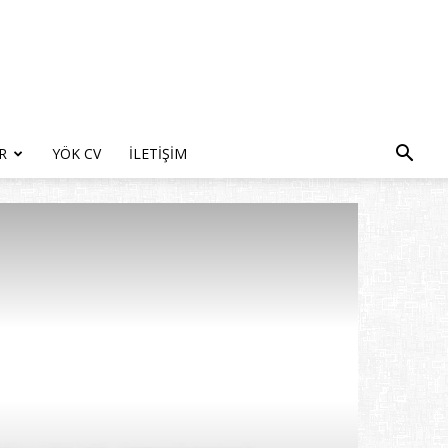
R
YÖK CV
İLETIŞIM