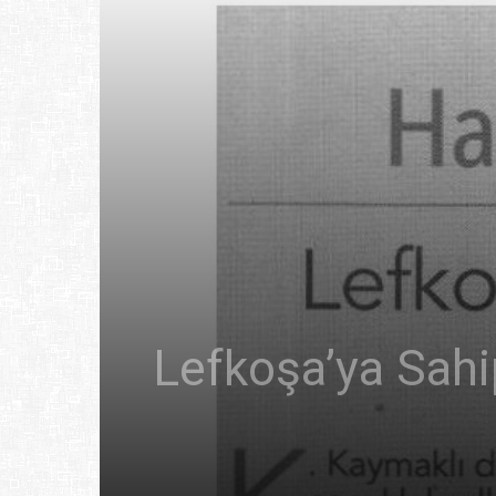
Lefkoşa’ya Sahi