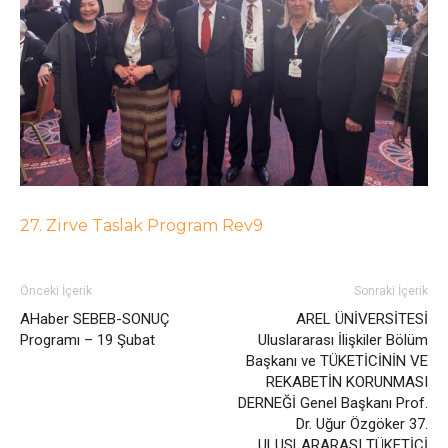
27. Zirve Taslak Program Rev9
Önceki İçerik
Sonraki İçerik
AHaber SEBEB-SONUÇ
AREL ÜNİVERSİTESİ
Programı – 19 Şubat
Uluslararası İlişkiler Bölüm
Başkanı ve TÜKETİCİNİN VE
REKABETİN KORUNMASI
DERNEĞİ Genel Başkanı Prof.
Dr. Uğur Özgöker 37.
ULUSLARARASI TÜKETİCİ