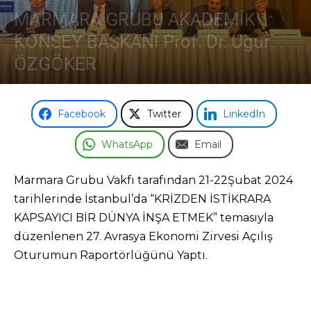
MARMARA GRUBU AKADEMİK
KONSEY BAŞKANI Prof. Dr. Uğur
ÖZGÖKER
Facebook
Twitter
LinkedIn
WhatsApp
Email
Marmara Grubu Vakfı tarafından 21-22Şubat 2024
tarihlerinde İstanbul’da “KRİZDEN İSTİKRARA
KAPSAYICI BİR DÜNYA İNŞA ETMEK” temasıyla
düzenlenen 27. Avrasya Ekonomi Zirvesi Açılış
Oturumun Raportörlüğünü Yaptı.