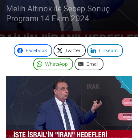
Melih Altınok ile Sebep Sonuç
Programı 14 Ekim 2024
Facebook
Twitter
LinkedIn
WhatsApp
Email