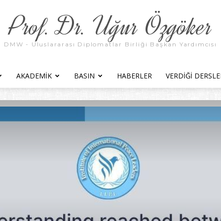
Prof. Dr. Uğur Özgöker
DMW - Uluslararası Diplomatlar Birliği Başkan Yardımcısı
AKADEMIK
BASIN
HABERLER
VERDIĞI DERSLE