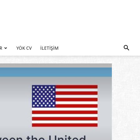
R
YÖK CV
İLETIŞIM