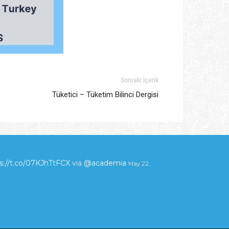
Sonraki İçerik
Tüketici – Tüketim Bilinci Dergisi
s://t.co/07KJhTtFCX
via
@academia
May 22,
a
May 22, 2023 7:42 am