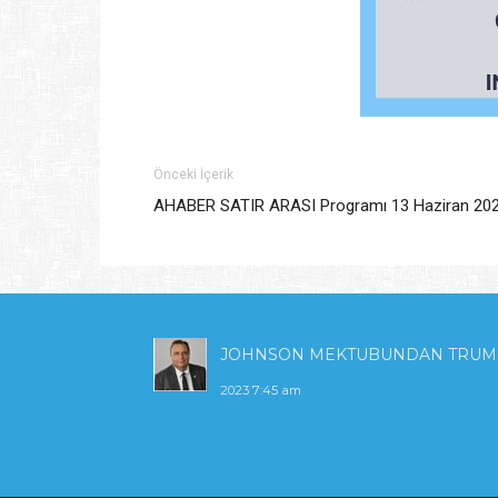
Önceki İçerik
AHABER SATIR ARASI Programı 13 Haziran 20
JOHNSON MEKTUBUNDAN TRUMP M
2023 7:45 am
KIBRIS'TA ENERJİ POLİTİKALARI V