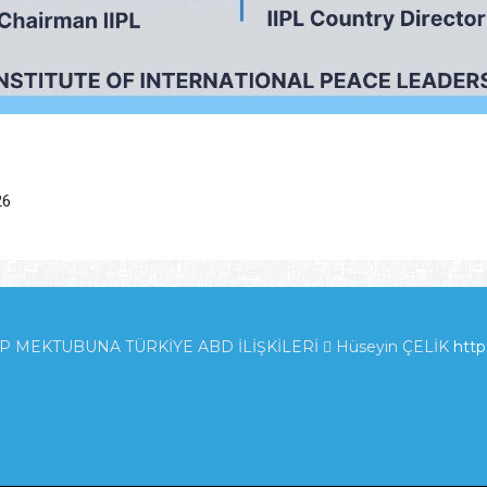
26
EKTUBUNA TÜRKİYE ABD İLİŞKİLERİ  Hüseyin ÇELİK
http
E İNGİLTERE _İLGİSİ_.pdf
https://t.co/zTcmJSrl3I
via
@academi