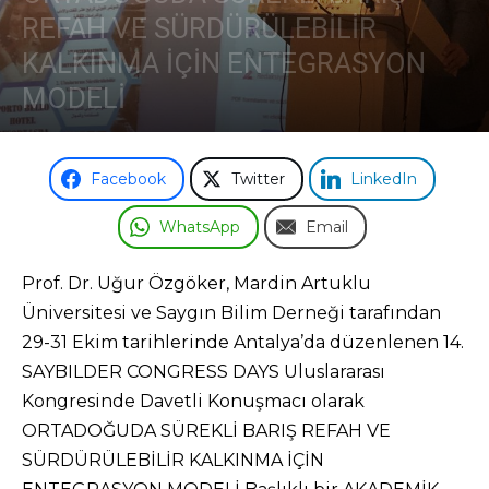
REFAH VE SÜRDÜRÜLEBİLİR
KALKINMA İÇİN ENTEGRASYON
MODELİ
Facebook
Twitter
LinkedIn
WhatsApp
Email
Prof. Dr. Uğur Özgöker, Mardin Artuklu
Üniversitesi ve Saygın Bilim Derneği tarafından
29-31 Ekim tarihlerinde Antalya’da düzenlenen 14.
SAYBILDER CONGRESS DAYS Uluslararası
Kongresinde Davetli Konuşmacı olarak
ORTADOĞUDA SÜREKLİ BARIŞ REFAH VE
SÜRDÜRÜLEBİLİR KALKINMA İÇİN