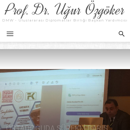
Prof. Dr. Uğur Özgöker
DMW - Uluslararası Diplomatlar Birliği Başkan Yardımcısı
ORTADOĞUDA SÜREKLİ BARIŞ