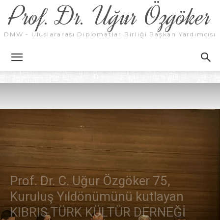
Prof. Dr. Uğur Özgöker
DMW - Uluslararası Diplomatlar Birliği Başkan Yardımcısı
Prof. Dr. C. Uğur Özgöker 75,
Kuruluş Yıldönümünü kutlayan
KIBRIS TÜRK KÜLTÜR DERNEĞİ