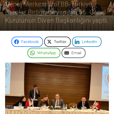
Genel Merkezinin TBB-Türkiye
Barolar Birliğinde yapılan 55. Genel
Kurulunun Divan Başkanlığını yaptı.
Facebook
Twitter
LinkedIn
WhatsApp
Email