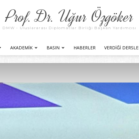
Prof. Dr. Uğur Özgöker
DMW - Uluslararası Diplomatlar Birliği Başkan Yardımcısı
AKADEMIK
BASIN
HABERLER
VERDIĞI DERSLE