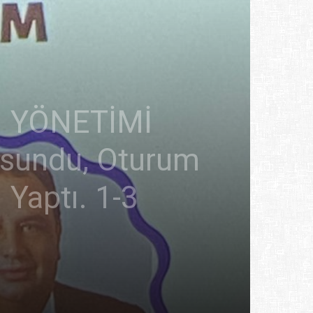
İN YÖNETİMİ
sundu, Oturum
Yaptı. 1-3