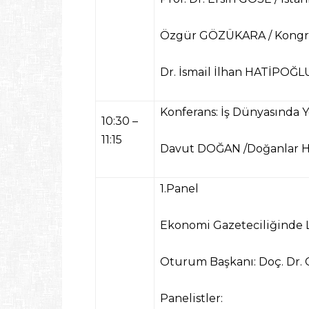
Özgür GÖZÜKARA
/ Kongr
Dr. İsmail İlhan HATİPOĞL
Konferans: İş Dünyasında
10:30 –
11:15
Davut DOĞAN
/Doğanlar H
1.Panel
Ekonomi Gazeteciliğinde L
Oturum Başkanı: Doç. Dr.
Panelistler: