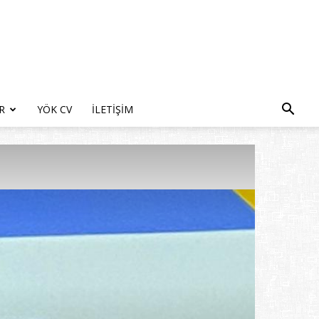
R
YÖK CV
İLETIŞIM