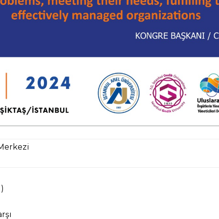
 Merkezi
)
rşı