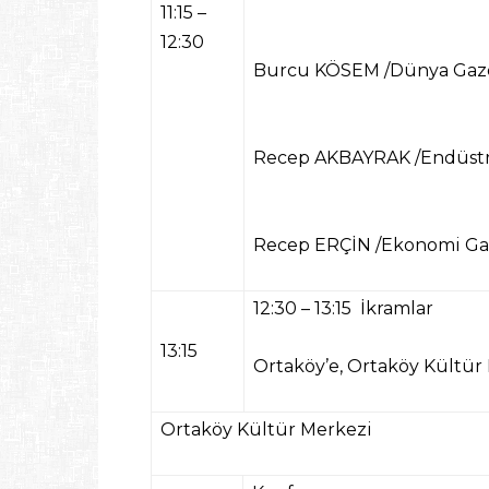
11:15 –
12:30
Burcu KÖSEM
/Dünya Gaze
Recep AKBAYRAK
/Endüstr
Recep ERÇİN
/Ekonomi Gaz
12:30 – 13:15 İkramlar
13:15
Ortaköy’e, Ortaköy Kültür
Ortaköy Kültür Merkezi