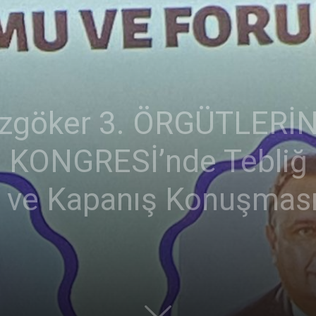
 Özgöker 3. ÖRGÜTLER
KONGRESİ’nde Tebliğ 
ı ve Kapanış Konuşması 