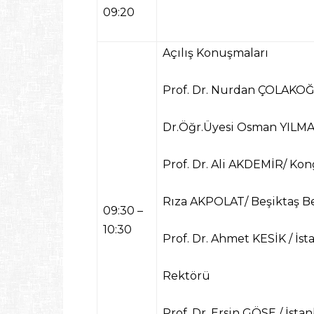
09:20
Açılış Konuşmaları
Prof. Dr. Nurdan ÇOLAKOĞ
Dr.Öğr.Üyesi Osman YILM
Prof. Dr. Ali AKDEMİR/
Kong
Rıza AKPOLAT
/ Beşiktaş B
09:30 –
10:30
Prof. Dr. Ahmet KESİK
/ İs
Rektörü
Prof. Dr. Ersin GÖSE
/ İsta