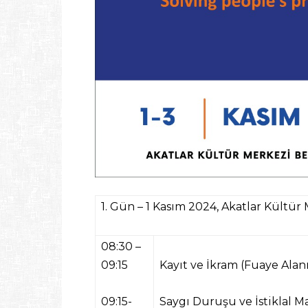
1. Gün – 1 Kasım 2024, Akatlar Kültür
08:30 –
09:15
Kayıt ve İkram (Fuaye Alanı
09:15-
Saygı Duruşu ve İstiklal Ma