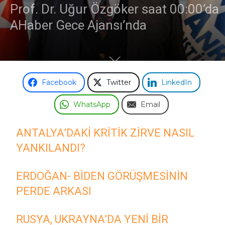
Prof. Dr. Uğur Özgöker saat 00:00’da
AHaber Gece Ajansı’nda
Facebook
Twitter
LinkedIn
WhatsApp
Email
ANTALYA’DAKI KRITIK ZIRVE NASIL
YANKILANDI?
ERDOĞAN- BIDEN GÖRÜŞMESININ
PERDE ARKASI
RUSYA, UKRAYNA’DA YENI BIR