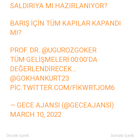
SALDIRIYA MI HAZIRLANIYOR?
BARIŞ IÇIN TÜM KAPILAR KAPANDI
MI?
PROF. DR.
@UGUROZGOKER
TÜM GELIŞMELERI 00:00’DA
DEĞERLENDIRECEK…
@GOKHANKURT23
PIC.TWITTER.COM/FIKWRTJOM6
— GECE AJANSI (@GECEAJANSI)
MARCH 10, 2022
Önceki İçerik
Sonraki İçerik