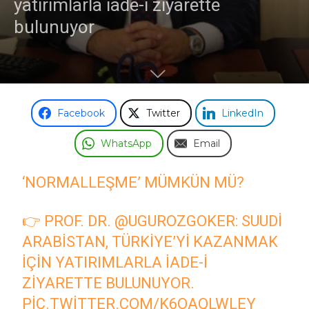
yatırımlarla iade-i ziyarette
bulunuyor
Facebook
Twitter
LinkedIn
WhatsApp
Email
‘NORMALLEŞME’ MÜMKÜN MÜ?
👉 PROF. DR.
@UGUROZGOKER
: SUUDI
ARABISTAN, TÜRKIYE’YI KAZANMAK
IÇIN YATIRIMLARLA IADE-I
ZIYARETTE BULUNUYOR.
PIC.TWITTER.COM/K6OAQLWLEY