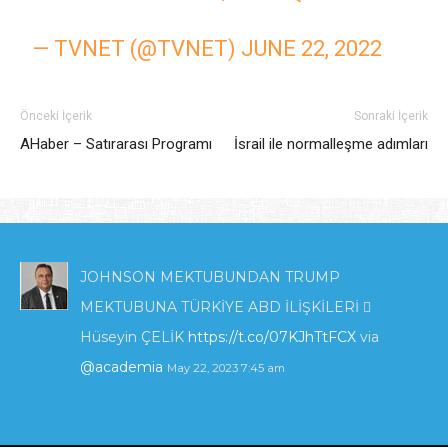
— TVNET (@TVNET)
JUNE 22, 2022
Önceki İçerik
Sonraki İçerik
AHaber – Satırarası Programı
İsrail ile normalleşme adımları
JOHNSON MEKTUBUNDAN TRUMP
MEKTUBUNA TÜRKİYE ABD İLİŞKİLERİ 
Hüseyin ÇELİK
https://t.co/07KJhTtFCX
via
@academia
May 22, 2023 7:45 am
KIBRIS'TA ENERJİ POLİTİKALARI VE İNGİLTERE