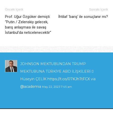
Önceki İçerik
Sonraki İçerik
Prof. Uğur Özgöker demişti:
İhtilaf ‘barış’ ile sonuçlanır mı?
“Putin / Zelenskiy gelecek,
barış anlaşması ile savaş
İstanbul’da neticelenecektir”
JOHNSON MEKTUBUNDAN TRUMP
MEKTUBUNA TÜRKİYE ABD İLİŞKİLERİ 
Hüseyin ÇELİK
https://t.co/07KJhTtFCX
via
@academia
May 22, 2023 7:45 am
KIBRIS'TA ENERJİ POLİTİKALARI VE İNGİLTERE
_İLGİSİ_.pdf
https://t.co/zTcmJSrl3I
via