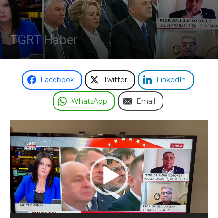
TGRT Haber
Facebook
Twitter
LinkedIn
WhatsApp
Email
Video
oynatıcı