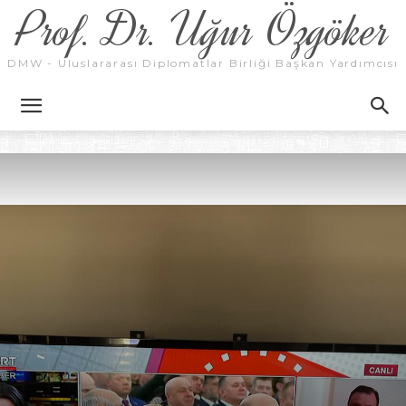
Prof. Dr. Uğur Özgöker
DMW - Uluslararası Diplomatlar Birliği Başkan Yardımcısı