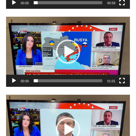
00:00
00:59
Video
oynatıcı
00:00
01:01
Video
oynatıcı