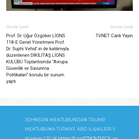
Önceki İçerik
Sonraki İçerik
Prof. Dr. Uğur Özgöker LİONS
TVNET Canlı Yayın
118-E Genel Yönetmeni Prof.
Dr. Suphi Vehid’ in de katılımıyla
düzenlenen DİKİLİTAŞ LİONS
KULÜBÜ Toplantısında “Avrupa
Güvenlik ve Savunma
Politikaları” konulu bir sunum
yaptı
JOHNSON MEKTUBUNDAN TRUMP
MEKTUBUNA TÜRKİYE ABD İLİŞKİLERİ 
Hüseyin ÇELİK
https://t.co/07KJhTtFCX
via