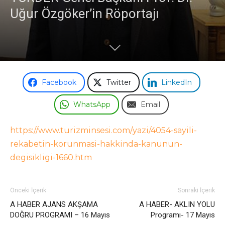
Uğur Özgöker’in Röportajı
Facebook
Twitter
LinkedIn
WhatsApp
Email
https://www.turizminsesi.com/yazi/4054-sayili-
rekabetin-korunmasi-hakkinda-kanunun-
degisikligi-1660.htm
Önceki İçerik
Sonraki İçerik
A HABER AJANS AKŞAMA
A HABER- AKLIN YOLU
DOĞRU PROGRAMI – 16 Mayıs
Programı- 17 Mayıs