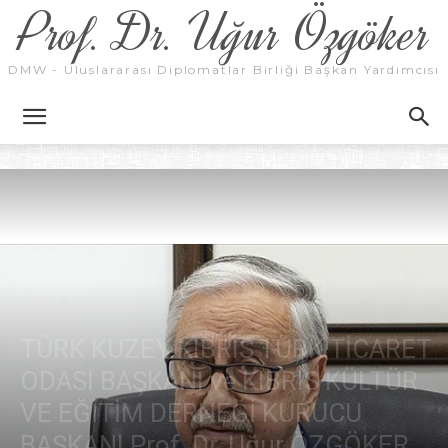
Prof. Dr. Uğur Özgöker
DMW - Uluslararası Diplomatlar Birliği Başkan Yardımcısı
TÜRK KUZEY KIBRIS TÜRK TİCARET
ODASI BAŞKANI ve KIBRIS KÜLTÜR
VE EĞİTİM DERNEĞİ KURUCU
BAŞKANI Prof. Dr. Uğur ÖZGÖKER