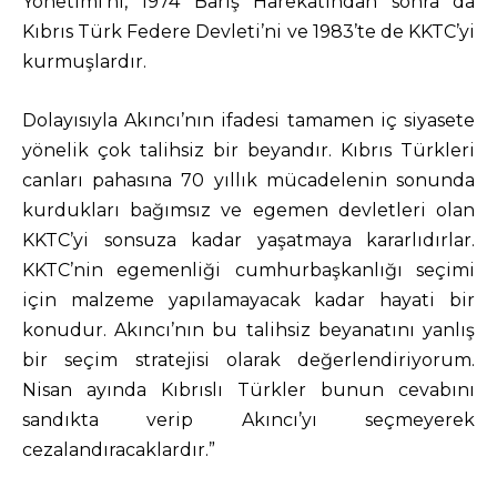
Yönetimi’ni, 1974 Barış Harekatından sonra da
Kıbrıs Türk Federe Devleti’ni ve 1983’te de KKTC’yi
kurmuşlardır.
Dolayısıyla Akıncı’nın ifadesi tamamen iç siyasete
yönelik çok talihsiz bir beyandır. Kıbrıs Türkleri
canları pahasına 70 yıllık mücadelenin sonunda
kurdukları bağımsız ve egemen devletleri olan
KKTC’yi sonsuza kadar yaşatmaya kararlıdırlar.
KKTC’nin egemenliği cumhurbaşkanlığı seçimi
için malzeme yapılamayacak kadar hayati bir
konudur. Akıncı’nın bu talihsiz beyanatını yanlış
bir seçim stratejisi olarak değerlendiriyorum.
Nisan ayında Kıbrıslı Türkler bunun cevabını
sandıkta verip Akıncı’yı seçmeyerek
cezalandıracaklardır.”