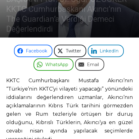
KKTC Cumhurbaşkanı Akıncı’nın
The Guardian’a Verdiği Demeci
Değerlendirdi
Facebook
Twitter
LinkedIn
WhatsApp
Email
KKTC Cumhurbaşkanı Mustafa Akıncı’nın
“Türkiye’nin KKTC’yi vilayeti yapacağı” yönündeki
iddialarını değerlendiren uzmanlar, Akıncı’nın
açıklamalarının Kıbrıs Türk tarihini görmezden
gelen ve Rum tezleriyle örtüşen bir duruş
olduğunu, Kıbrıslı Türklerin, Akıncı’ya en güzel
cevabı nisan ayında yapılacak seçimlerde