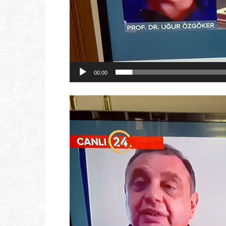
00:00
Video
oynatıcı