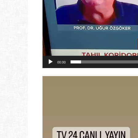
00:00
Video
oynatıcı