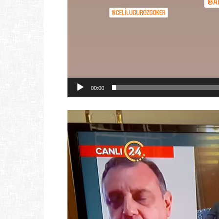
00:00
Video
oynatıcı