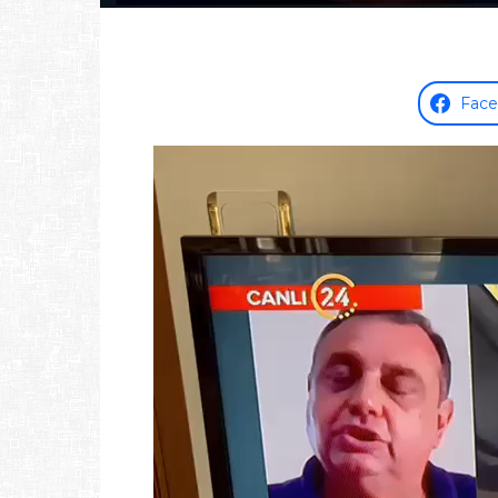
Fac
Video
oynatıcı