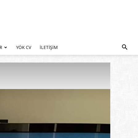
R
YÖK CV
İLETIŞIM