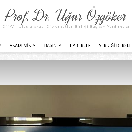
Prof. Dr. Uğur Özgöker
DMW - Uluslararası Diplomatlar Birliği Başkan Yardımcısı
AKADEMIK
BASIN
HABERLER
VERDIĞI DERSLE