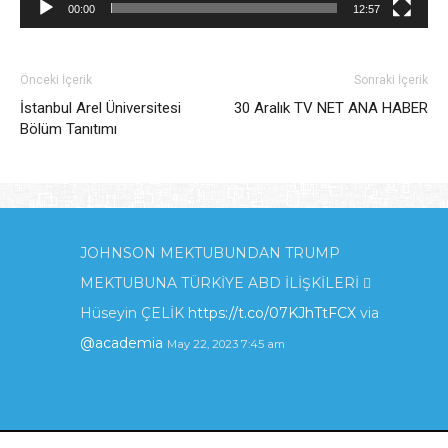
00:00
12:57
Önceki İçerik
Sonraki İçerik
İstanbul Arel Üniversitesi
30 Aralık TV NET ANA HABER
Bölüm Tanıtımı
JOHNSON MEKTUBUNDAN TRUMP
MEKTUBUNA TÜRKİYE ABD İLİŞKİLERİ 
Hüseyin ÇELİK
https://t.co/07KJhTtFCX
via
@academia
May 22, 2023 7:45 am
KIBRIS'TA ENERJİ POLİTİKALARI VE İNGİLTERE
_İLGİSİ_.pdf
https://t.co/zTcmJSrl3I
via