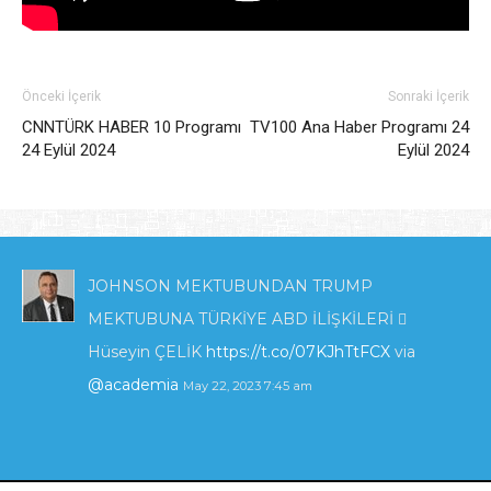
Önceki İçerik
Sonraki İçerik
CNNTÜRK HABER 10 Programı
TV100 Ana Haber Programı 24
24 Eylül 2024
Eylül 2024
JOHNSON MEKTUBUNDAN TRUMP
MEKTUBUNA TÜRKİYE ABD İLİŞKİLERİ 
Hüseyin ÇELİK
https://t.co/07KJhTtFCX
via
@academia
May 22, 2023 7:45 am
KIBRIS'TA ENERJİ POLİTİKALARI VE İNGİLTERE
_İLGİSİ_.pdf
https://t.co/zTcmJSrl3I
via