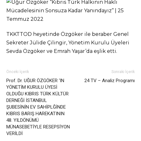
TKKTTOD heyetinde Özgöker ile beraber Genel
Sekreter Jülide Çilingir, Yönetim Kurulu Üyeleri
Sevda Özgöker ve Emrah Yaşar’da eşlik etti.
Önceki İçerik
Sonraki İçerik
Prof. Dr. UĞUR ÖZGÖKER ‘IN
24 TV – Analiz Programı
YÖNETİM KURULU ÜYESİ
OLDUĞU KIBRIS TÜRK KÜLTÜR
DERNEĞİ İSTANBUL
ŞUBESİNİN EV SAHİPLĞİNDE
KIBRIS BARIŞ HAREKATININ
48. YILDÖNÜMÜ
MÜNASEBETİYLE RESEPSİYON
VERİLDİ