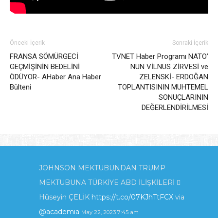
Önceki İçerik
Sonraki İçerik
FRANSA SÖMÜRGECİ
TVNET Haber Programı NATO’
GEÇMİŞİNİN BEDELİNİ
NUN VİLNUS ZİRVESİ ve
ÖDÜYOR- AHaber Ana Haber
ZELENSKİ- ERDOĞAN
Bülteni
TOPLANTISININ MUHTEMEL
SONUÇLARININ
DEĞERLENDİRİLMESİ
JOHNSON MEKTUBUNDAN TRUMP
MEKTUBUNA TÜRKİYE ABD İLİŞKİLERİ 
Hüseyin ÇELİK
https://t.co/07KJhTtFCX
via
@academia
May 22, 2023 7:45 am