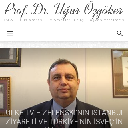
Prof. Dr. Uğur Özgöker
DMW - Uluslararası Diplomatlar Birliği Başkan Yardımcısı
ÜLKE TV – ZELENSKİ’NİN İSTANBUL
ZİYARETİ VE TÜRKİYE’NİN İSVEÇ’İN