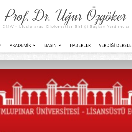
Prof. Dr. Uğur Özgöker
DMW - Uluslararası Diplomatlar Birliği Başkan Yardımcısı
AKADEMIK
BASIN
HABERLER
VERDIĞI DERSLE