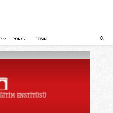
R
YÖK CV
İLETIŞIM