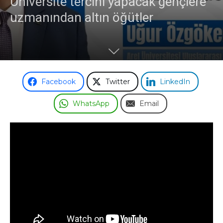
Üniversite tercihi yapacak gençlere
uzmanından altın öğütler
Facebook
Twitter
LinkedIn
WhatsApp
Email