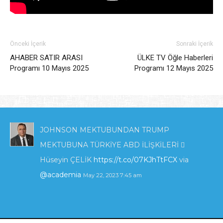
Önceki İçerik
Sonraki İçerik
AHABER SATIR ARASI
ÜLKE TV Öğle Haberleri
Programı 10 Mayıs 2025
Programı 12 Mayıs 2025
JOHNSON MEKTUBUNDAN TRUMP
MEKTUBUNA TÜRKİYE ABD İLİŞKİLERİ 
Hüseyin ÇELİK
https://t.co/07KJhTtFCX
via
@academia
May 22, 2023 7:45 am
KIBRIS'TA ENERJİ POLİTİKALARI VE İNGİLTERE
_İLGİSİ_.pdf
https://t.co/zTcmJSrl3I
via