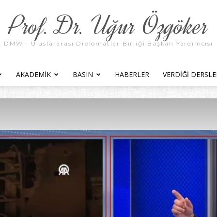
Prof. Dr. Uğur Özgöker
DMW - Uluslararası Diplomatlar Birliği Başkan Yardımcısı
AKADEMIK
BASIN
HABERLER
VERDIĞI DERSLE