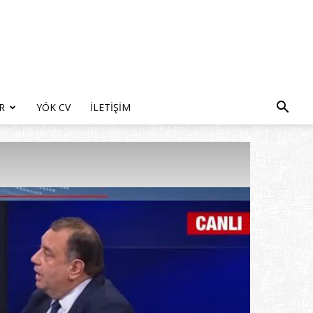
R
YÖK CV
İLETIŞIM