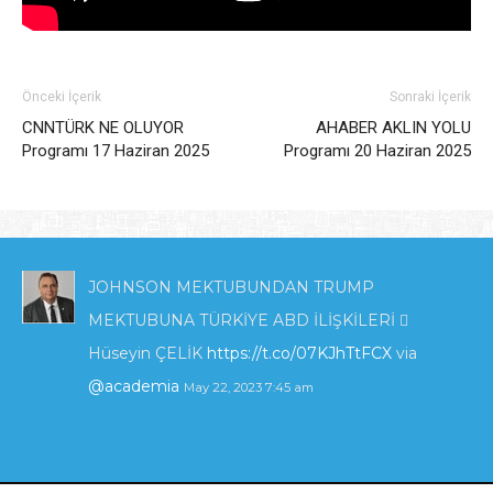
Önceki İçerik
Sonraki İçerik
CNNTÜRK NE OLUYOR
AHABER AKLIN YOLU
Programı 17 Haziran 2025
Programı 20 Haziran 2025
JOHNSON MEKTUBUNDAN TRUMP
MEKTUBUNA TÜRKİYE ABD İLİŞKİLERİ 
Hüseyin ÇELİK
https://t.co/07KJhTtFCX
via
@academia
May 22, 2023 7:45 am
KIBRIS'TA ENERJİ POLİTİKALARI VE İNGİLTERE
_İLGİSİ_.pdf
https://t.co/zTcmJSrl3I
via