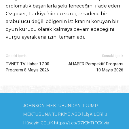
diplomatik başarılarla şekilleneceğini ifade eden
Özgöker, Türkiye’nin bu süreçte sadece bir
arabulucu değil, bölgenin istikrarını koruyan bir
oyun kurucu olarak kalmaya devam edeceğini
vurgulayarak analizini tamamladı.
Önceki İçerik
Sonraki İçerik
TVNET TV Haber 17:00
AHABER Perspektif Programı
Programı 8 Mayıs 2026
10 Mayıs 2026
JOHNSON MEKTUBUNDAN TRUMP
MEKTUBUNA TÜRKİYE ABD İLİŞKİLERİ 
Hüseyin ÇELİK
https://t.co/07KJhTtFCX
via