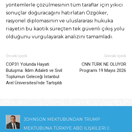
yöntemlerle çözülmesinin tüm taraflar için yıkıcı
sonuçlar doğuracağını hatırlatan Özgöker,
rasyonel diplomasinin ve uluslararası hukuka
riayetin bu kaotik süreçten tek güvenli çıkış yolu
olduğunu vurgulayarak analizini tamamladı.
Önceki İçerik
Sonraki İçerik
COP31 Yolunda Hayati
CNN TÜRK NE OLUYOR
Buluşma: İklim Adaleti ve Sivil
Programı 19 Mayıs 2026
Toplumun Geleceği İstanbul
Arel Üniversitesi’nde Tartışıldı
JOHNSON MEKTUBUNDAN TRUMP
MEKTUBUNA TÜRKİYE ABD İLİŞKİLERİ 