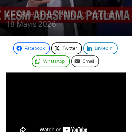
AHABER SEBEP SONUÇ Programı
18 Mayıs 2026
Facebook
Twitter
LinkedIn
WhatsApp
Email