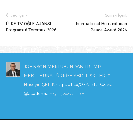
Önceki İçerik
Sonraki İçerik
ÜLKE TV ÖĞLE AJANSI
International Humanitarian
Programı 6 Temmuz 2026
Peace Award 2026
JOHNSON MEKTUBUNDAN TRUMP
MEKTUBUNA TÜRKİYE ABD İLİŞKİLERİ 
Hüseyin ÇELİK
https://t.co/07KJhTtFCX
via
@academia
May 22, 2023 7:45 am
KIBRIS'TA ENERJİ POLİTİKALARI VE İNGİLTERE
_İLGİSİ_.pdf
https://t.co/zTcmJSrl3I
via
Uğur Özgöker Kişisel Web Sitesi | 2024
@academia
May 22, 2023 7:42 am