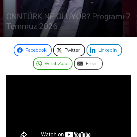
CNNTÜRK NE OLUYOR? Programı 7
Temmuz 2026
Facebook
Twitter
LinkedIn
WhatsApp
Email