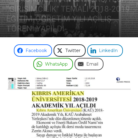
“GİRİŞİMCİLİK” TEMALI 2018-2019
EĞİTİM-ÖĞRETİM YILI AÇILIŞ
TÖRENİ YAPILDI
Facebook
Twitter
LinkedIn
WhatsApp
Email