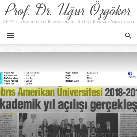
Prof. Dr. Uğur Özgöker
DMW - Uluslararası Diplomatlar Birliği Başkan Yardımcısı
KIBRIS AMERİKAN ÜNİVERSİTESİ