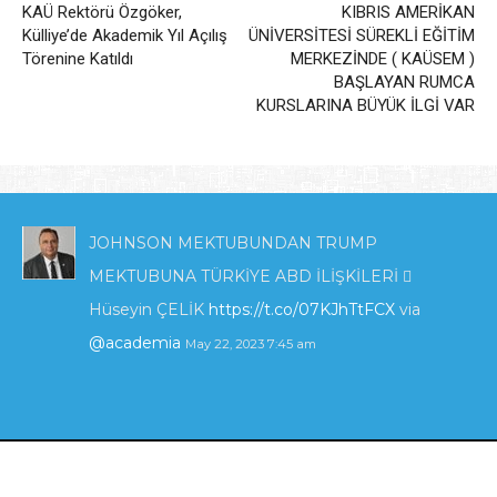
KAÜ Rektörü Özgöker,
KIBRIS AMERİKAN
Külliye’de Akademik Yıl Açılış
ÜNİVERSİTESİ SÜREKLİ EĞİTİM
Törenine Katıldı
MERKEZİNDE ( KAÜSEM )
BAŞLAYAN RUMCA
KURSLARINA BÜYÜK İLGİ VAR
JOHNSON MEKTUBUNDAN TRUMP
MEKTUBUNA TÜRKİYE ABD İLİŞKİLERİ 
Hüseyin ÇELİK
https://t.co/07KJhTtFCX
via
@academia
May 22, 2023 7:45 am
KIBRIS'TA ENERJİ POLİTİKALARI VE İNGİLTERE
_İLGİSİ_.pdf
https://t.co/zTcmJSrl3I
via
Uğur Özgöker Kişisel Web Sitesi | 2024
@academia
May 22, 2023 7:42 am