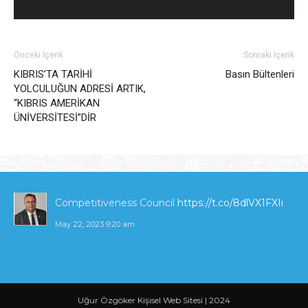
Önceki İçerik
Sonraki İçerik
KIBRIS’TA TARİHİ
Basın Bültenleri
YOLCULUĞUN ADRESİ ARTIK,
“KIBRIS AMERİKAN
ÜNİVERSİTESİ”DİR
Competitiveness Council
https://t.co/8dlVX1FXIi
May 22, 2023 9:20 am
JOHNSON MEKTUBUNDAN TRUMP
MEKTUBUNA TÜRKİYE ABD İLİŞKİLERİ 
Uğur Özgöker Kişisel Web Sitesi | 2024
Hüseyin ÇELİK
https://t.co/07KJhTtFCX
via