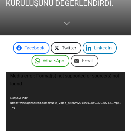
KURULUŞUNU DEĞERLENDİRDİ.
Facebook
Twitter
LinkedIn
WhatsApp
Email
Video
Media error: Format(s) not supported or source(s) not
oynatıcı
found
Dosyayı indir:
https://www.ajanspress.com.tr/New_Video_stream/2018/01/30/CD20207421.mp4?
_=1