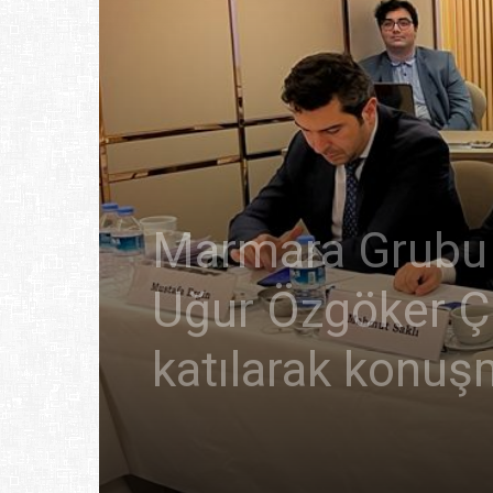
Marmara Grubu 
Uğur Özgöker
katılarak konuş