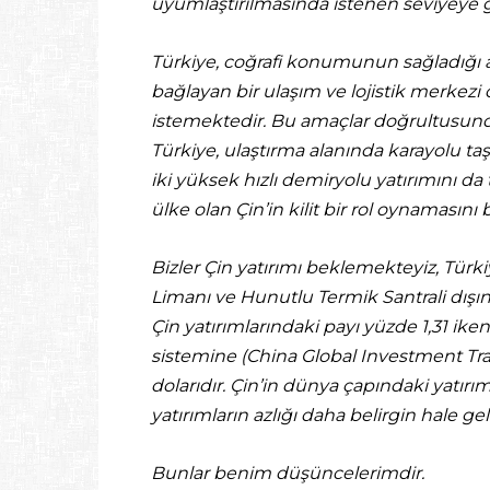
uyumlaştırılmasında istenen seviyeye ge
Türkiye, coğrafi konumunun sağladığı av
bağlayan bir ulaşım ve lojistik merkez
istemektedir. Bu amaçlar doğrultusunda 
Türkiye, ulaştırma alanında karayolu ta
iki yüksek hızlı demiryolu yatırımını d
ülke olan Çin’in kilit bir rol oynamasın
Bizler Çin yatırımı beklemekteyiz, Türk
Limanı ve Hunutlu Termik Santrali dışınd
Çin yatırımlarındaki payı yüzde 1,31 ik
sistemine (China Global Investment Track
dolarıdır. Çin’in dünya çapındaki yatır
yatırımların azlığı daha belirgin hale g
Bunlar benim düşüncelerimdir.