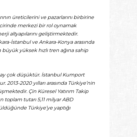
n üreticilerini ve pazarlarını birbirine
ncirinde merkezi bir rol oynamak
i altyapılarını geliştirmektedir.
Ankara-İstanbul ve Ankara-Konya arasında
n büyük yüksek hızlı tren ağına sahip
ı pay çok düşüktür. İstanbul Kumport
r. 2013-2020 yılları arasında Türkiye’nin
düşmektedir. Çin Küresel Yatırım Takip
ın toplam tutarı 5,11 milyar ABD
ünüldüğünde Türkiye’ye yaptığı