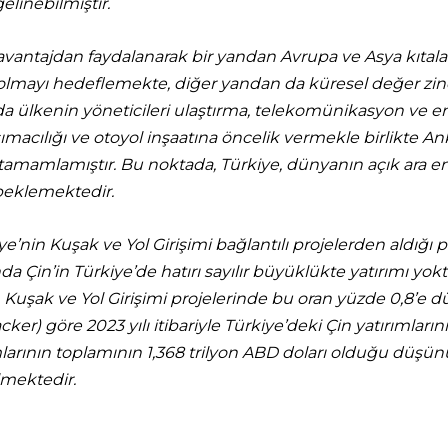
linebilmiştir.
antajdan faydalanarak bir yandan Avrupa ve Asya kıtalarını
i olmayı hedeflemekte, diğer yandan da küresel değer zi
ülkenin yöneticileri ulaştırma, telekomünikasyon ve enerj
şımacılığı ve otoyol inşaatına öncelik vermekle birlikte 
a tamamlamıştır. Bu noktada, Türkiye, dünyanın açık ara e
ı beklemektedir.
iye’nin Kuşak ve Yol Girişimi bağlantılı projelerden aldığ
a Çin’in Türkiye’de hatırı sayılır büyüklükte yatırımı yoktu
en Kuşak ve Yol Girişimi projelerinde bu oran yüzde 0,8’e 
er) göre 2023 yılı itibariyle Türkiye’deki Çin yatırımların
ımlarının toplamının 1,368 trilyon ABD doları olduğu düş
elmektedir.