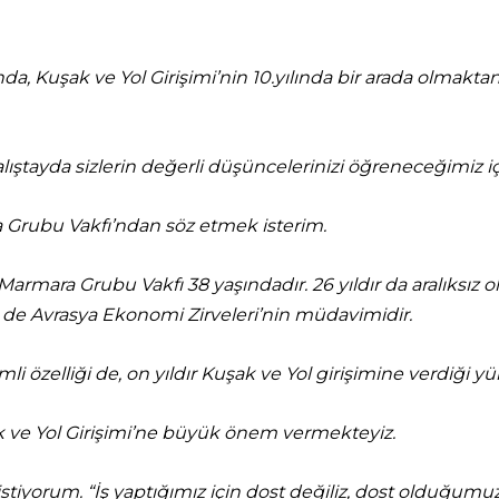
ında, Kuşak ve Yol Girişimi’nin 10.yılında bir arada olmak
ıştayda sizlerin değerli düşüncelerinizi öğreneceğimiz 
ra Grubu Vakfı’ndan söz etmek isterim.
armara Grubu Vakfı 38 yaşındadır. 26 yıldır da aralıksız o
 de Avrasya Ekonomi Zirveleri’nin müdavimidir.
i özelliği de, on yıldır Kuşak ve Yol girişimine verdiği 
k ve Yol Girişimi’ne büyük önem vermekteyiz.
stiyorum. “İş yaptığımız için dost değiliz, dost olduğumuz 