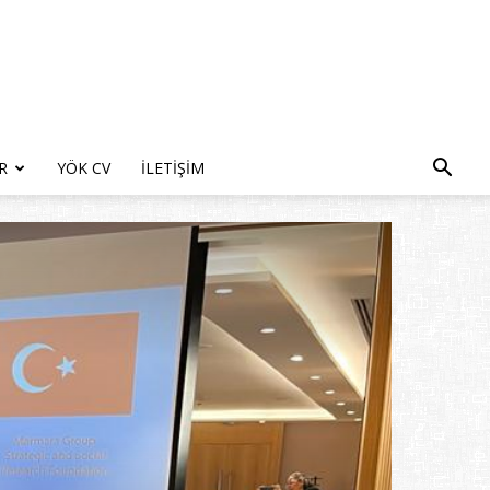
R
YÖK CV
İLETIŞIM