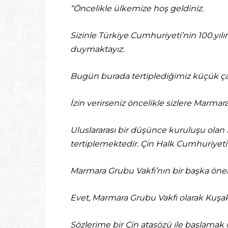
“Öncelikle ülkemize hoş geldiniz.
Sizinle Türkiye Cumhuriyeti’nin 100.yıl
duymaktayız.
Bugün burada tertiplediğimiz küçük çal
İzin verirseniz öncelikle sizlere Marma
Uluslararası bir düşünce kuruluşu olan M
tertiplemektedir. Çin Halk Cumhuriyeti
Marmara Grubu Vakfı’nın bir başka öneml
Evet, Marmara Grubu Vakfı olarak Kuşa
Sözlerime bir Çin atasözü ile başlamak i