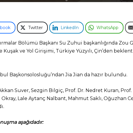
ebook
Twitter
LinkedIn
WhatsApp
ştırmalar Bölümü Başkanı Su Zuhui başkanlığında Zou 
 Kuşak ve Yol Girişimi, Türkiye Yüzyılı, Çin’den beklenti
nbul Başkonsolosluğu’ndan Jia Jian da hazır bulundu.
kkan Suver, Sezgin Bilgiç, Prof. Dr. Nedret Kuran, Prof.
er Okray, Lale Aytanç Nalbant, Mahmut Saklı, Oğuzhan Ce
ı.
konuşma aşağıdadır: