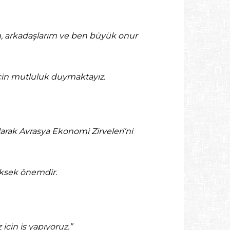
tan, arkadaşlarım ve ben büyük onur
için mutluluk duymaktayız.
larak Avrasya Ekonomi Zirveleri’ni
yüksek önemdir.
için iş yapıyoruz.”