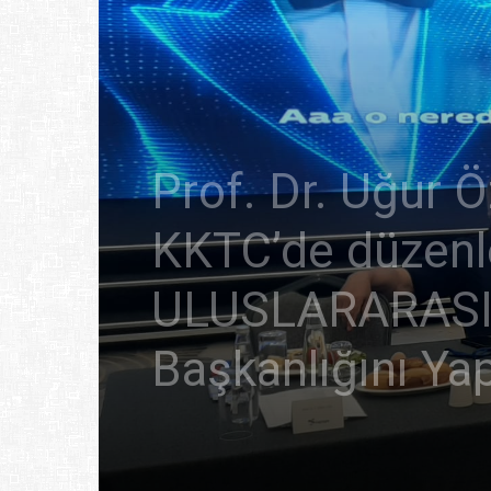
Prof. Dr. Uğur 
KKTC’de düzen
ULUSLARARASI K
Başkanlığını Yap