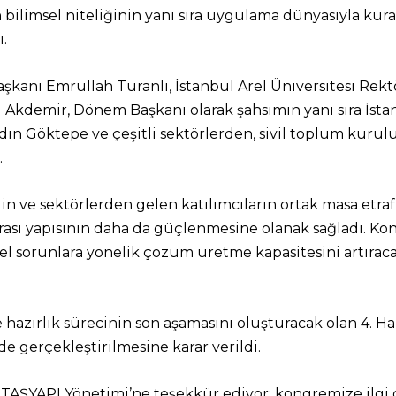
n bilimsel niteliğinin yanı sıra uygulama dünyasıyla kur
ı.
anı Emrullah Turanlı, İstanbul Arel Üniversitesi Rektö
i Akdemir, Dönem Başkanı olarak şahsımın yanı sıra İsta
n Göktepe ve çeşitli sektörlerden, sivil toplum kurulu
.
plin ve sektörlerden gelen katılımcıların ortak masa etraf
arası yapısının daha da güçlenmesine olanak sağladı. Ko
 sorunlara yönelik çözüm üretme kapasitesini artıracak ye
azırlık sürecinin son aşamasını oluşturacak olan 4. Hazı
de gerçekleştirilmesine karar verildi.
çin TAŞYAPI Yönetimi’ne teşekkür ediyor; kongremize ilg