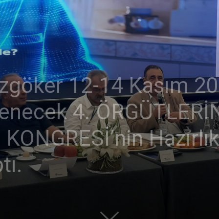
Özgöker 12-14 Kasım 20
lenecek 4. ÖRGÜTLERİ
ONGRESİ’nin Hazırlık 
tı.