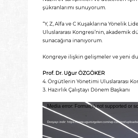
şükranlarımı sunuyorum.
“Y, Z, Alfa ve C Kuşaklarına Yönelik Li
Uluslararası Kongresi’nin, akademik dü
sunacağına inanıyorum.
Kongreye ilişkin gelişmeler ve yeni d
Prof. Dr. Uğur ÖZGÖKER
4. Örgütlerin Yönetimi Uluslararası Ko
3. Hazırlık Çalıştayı Dönem Başkanı
Video
Media error: Format(s) not supported or s
oynatıcı
Dosyayı indir: https://www.ugurozgoker.com/wp-content/u