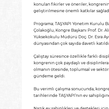
konulan fikirler ve öneriler, kongreni
geliştirilmesine önemli katkılar sağlad
Programa; TAŞYAPI Yönetim Kurulu Başk
Çolakoğlu, Kongre Başkanı Prof. Dr. Al
Yüksekokulu Müdürü Doç. Dr. Esra Aydı
dünyasından çok sayıda davetli katıldı
Çalıştay süresince özellikle farklı disi
kongrenin çok paydaşlı ve disiplinler
olmanın ötesinde, toplumsal ve sektörel
gündeme geldi.
Bu verimli çalışma sonucunda, kongre h
tarihlerinde TAŞYAPI’nın ev sahipliğin
Nazik ev sahiplikleri ve destekleri i