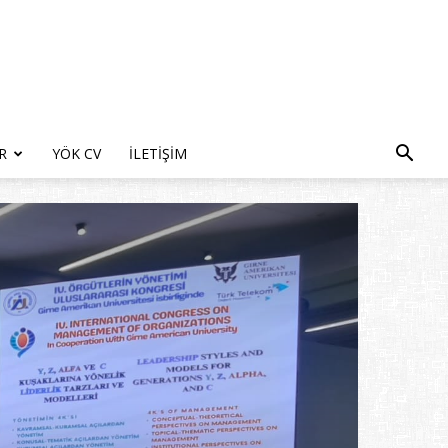
R
YÖK CV
İLETIŞIM