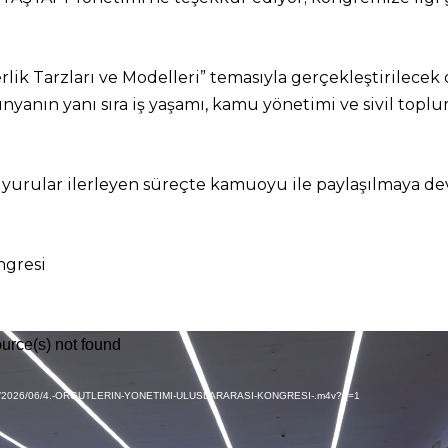
derlik Tarzları ve Modelleri” temasıyla gerçekleştirilecek
nyanın yanı sıra iş yaşamı, kamu yönetimi ve sivil toplu
uyurular ilerleyen süreçte kamuoyu ile paylaşılmaya d
ngresi
ource(s) not found
ploads/2026/06/4.-ORGUTLERIN-YONETIMI-ULUSLARARASI-KONGRESI-.m4v?_=1