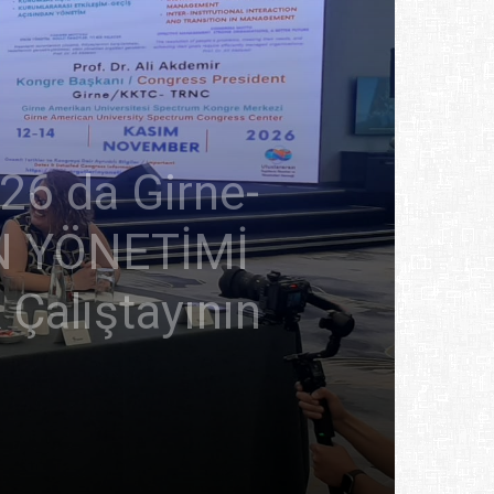
26 da Girne-
N YÖNETİMİ
Çalıştayının