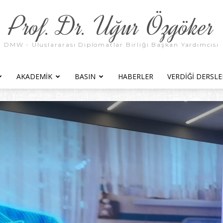
Prof. Dr. Uğur Özgöker
DMW - Uluslararası Diplomatlar Birliği Başkan Yardımcısı
AKADEMIK
BASIN
HABERLER
VERDIĞI DERSLE