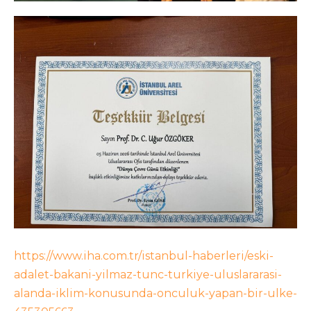
https://www.iha.com.tr/istanbul-haberleri/eski-
adalet-bakani-yilmaz-tunc-turkiye-uluslararasi-
alanda-iklim-konusunda-onculuk-yapan-bir-ulke-