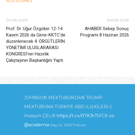
435305663
Önceki İçerik
Sonraki İçerik
Prof. Dr. Uğur Özgöker 12-14
AHABER Sebep Sonuç
Kasım 2026 da Girne-KKTC’de
Programı 8 Haziran 2026
düzenlenecek 4. ÖRGÜTLERİN
YÖNETİMİ ULUSLARARASI
KONGRESİ’nin Hazırlık
Çalıştayının Başkanlığını Yaptı.
JOHNSON MEKTUBUNDAN TRUMP
MEKTUBUNA TÜRKİYE ABD İLİŞKİLERİ 
Hüseyin ÇELİK
https://t.co/07KJhTtFCX
via
@academia
May 22, 2023 7:45 am