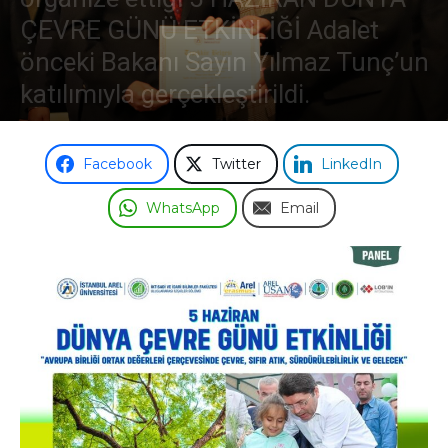
ÇEVRE GÜNÜ ETKİNLİĞİ Adalet
önceki Bakanı Sayın Yılmaz Tunç’un
katılımıyla gerçekleştirildi.
Facebook
Twitter
LinkedIn
WhatsApp
Email