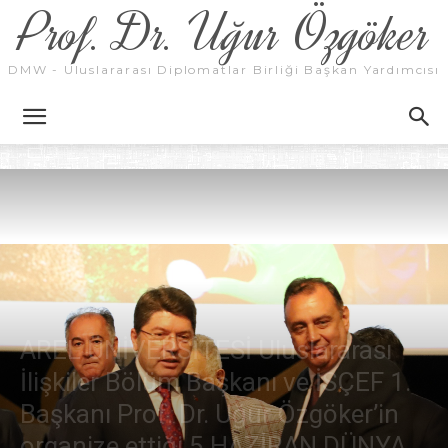
Prof. Dr. Uğur Özgöker
DMW - Uluslararası Diplomatlar Birliği Başkan Yardımcısı
AREL ÜNİVERSİTESİ Uluslararası
İlişkiler Bölüm Başkanı ve İSÇEF 1.
Başkanı Prof. Dr. Uğur Özgöker’in
organize ettiği 5 HAZİRAN DÜNYA